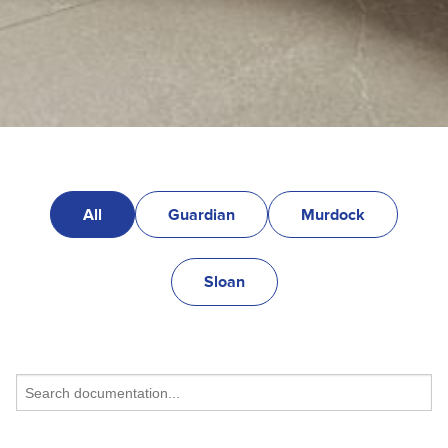
All
Guardian
Murdock
Sloan