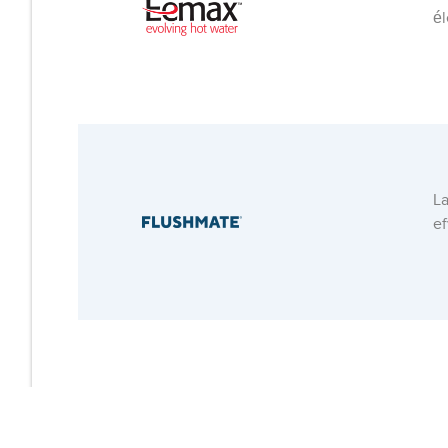
él
La
ef
Gu
ye
re