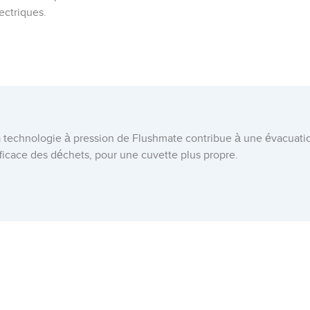
ectriques.
 technologie à pression de Flushmate contribue à une évacuati
ficace des déchets, pour une cuvette plus propre.
ardian Equipment, leader innovant du secteur des douches et l
ux d’urgence, élargit constamment sa gamme de produits afin d
ster votre partenaire privilégié pour vos interventions d’urgence