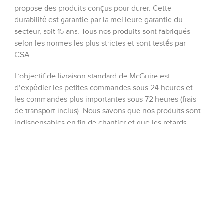
propose des produits conçus pour durer. Cette
durabilité est garantie par la meilleure garantie du
secteur, soit 15 ans. Tous nos produits sont fabriqués
selon les normes les plus strictes et sont testés par
CSA.
L’objectif de livraison standard de McGuire est
d’expédier les petites commandes sous 24 heures et
les commandes plus importantes sous 72 heures (frais
de transport inclus). Nous savons que nos produits sont
indispensables en fin de chantier et que les retards
sont coûteux.
Tous les nouveaux produits et les améliorations
apportées aux produits existants de McGuire sont le
fruit des besoins de nos clients. ProWrap™ est né
d’une discussion avec un plombier. ProDrain™ a été
développé pour répondre à une exigence du secteur
de la santé au Canada. Vandal Trap® a permis de