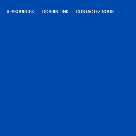
EN
EN
FR
FR
RESSOURCES
DOBBIN LINK
CONTACTEZ-NOUS