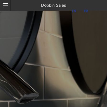
Dobbin Sales
EN
EN
FR
FR