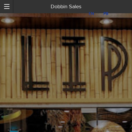
Dobbin Sales
EN
EN
FR
FR