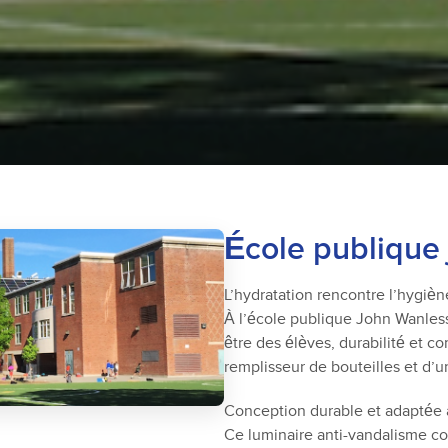
École publique
L’hydratation rencontre l’hygièn
À l’école publique John Wanless
être des élèves, durabilité et c
remplisseur de bouteilles et d’
Conception durable et adaptée 
Ce luminaire anti-vandalisme co