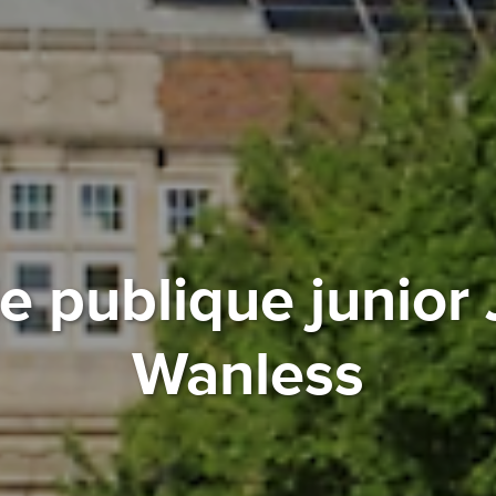
e publique junior
Wanless