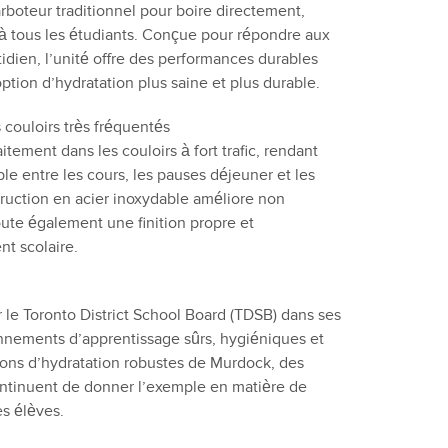
arboteur traditionnel pour boire directement,
té à tous les étudiants. Conçue pour répondre aux
tidien, l’unité offre des performances durables
tion d’hydratation plus saine et plus durable.
 couloirs très fréquentés
tement dans les couloirs à fort trafic, rendant
ble entre les cours, les pauses déjeuner et les
struction en acier inoxydable améliore non
oute également une finition propre et
nt scolaire.
r le Toronto District School Board (TDSB) dans ses
ronnements d’apprentissage sûrs, hygiéniques et
tions d’hydratation robustes de Murdock, des
tinuent de donner l’exemple en matière de
es élèves.