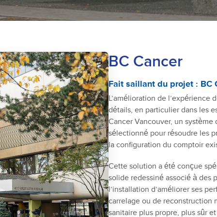
BC Cancer
Fait saillant du projet : B
L’amélioration de l’expérience 
détails, en particulier dans les
Cancer Vancouver, un système 
sélectionné pour résoudre les p
la configuration du comptoir exi
Cette solution a été conçue spéc
solide redessiné associé à des 
l’installation d’améliorer ses pe
carrelage ou de reconstruction 
sanitaire plus propre, plus sûr