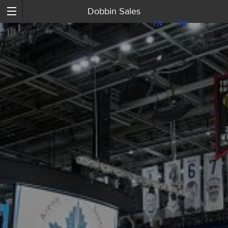
Dobbin Sales
EN
EN
FR
FR