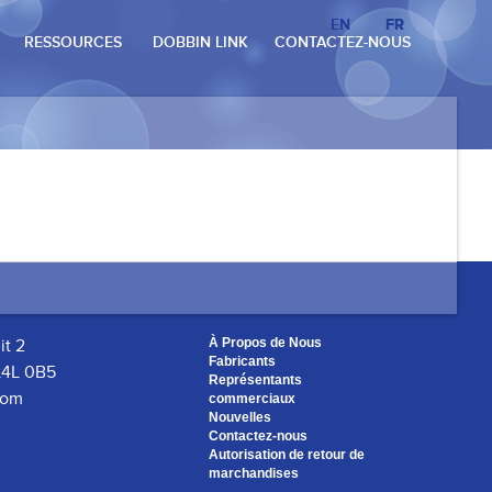
EN
EN
FR
FR
RESSOURCES
DOBBIN LINK
CONTACTEZ-NOUS
it 2
À Propos de Nous
Fabricants
L4L 0B5
Représentants
com
commerciaux
Nouvelles
Contactez-nous
Autorisation de retour de
marchandises